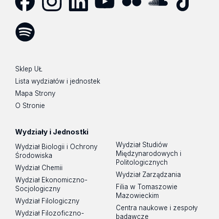
Facebook
Instagram
LinkedIn
YouTube
Flickr
SoundCloud
Tik
Tok
Spotify
Podcast
Sklep UŁ
Lista wydziałów i jednostek
Mapa Strony
O Stronie
Wydziały i Jednostki
Wydział Studiów
Wydział Biologii i Ochrony
Międzynarodowych i
Środowiska
Politologicznych
Wydział Chemii
Wydział Zarządzania
Wydział Ekonomiczno-
Filia w Tomaszowie
Socjologiczny
Mazowieckim
Wydział Filologiczny
Centra naukowe i zespoły
Wydział Filozoficzno-
badawcze